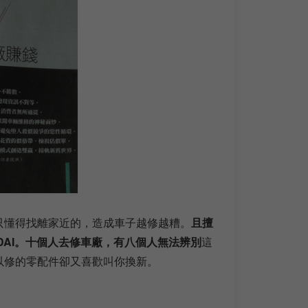
只懂得找離家近的，造成車子越修越糟。
且擅
NDAI。十個人去修車廠，有八個人無法辨別
這
以修的零配件卻又喜歡叫你換新。