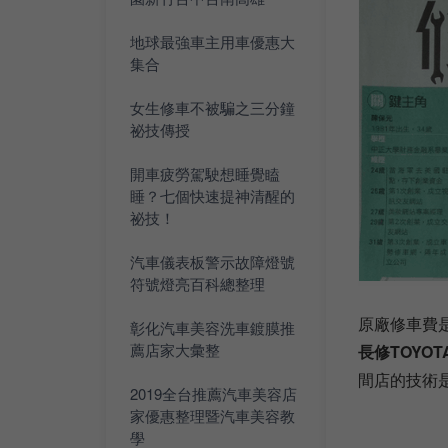
地球最強車主用車優惠大
集合
女生修車不被騙之三分鐘
祕技傳授
開車疲勞駕駛想睡覺瞌
睡？七個快速提神清醒的
祕技！
汽車儀表板警示故障燈號
符號燈亮百科總整理
原廠修車費
彰化汽車美容洗車鍍膜推
薦店家大彙整
長修TOYO
間店的技術
2019全台推薦汽車美容店
家優惠整理暨汽車美容教
學