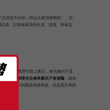
不見得是不好的（所以大家別筆戰呀），但
場訪查，記錄每家店的年資、證照、善修品
千，但維修費用可能上萬元，會坑錢的不是
全國唯一敢保障你去修車廠也不會被騙
，因為
通電收ETC的國道道路救援，也是委託車勢