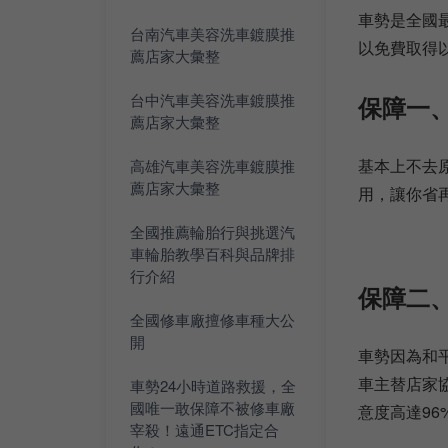
車勢是全國最
台南汽車美容洗車鍍膜推
以免費取得
薦店家大彙整
台中汽車美容洗車鍍膜推
保障一
薦店家大彙整
基本上不去
高雄汽車美容洗車鍍膜推
薦店家大彙整
用，讓你省
全國推薦輪胎行與挑選汽
車輪胎教學百科與品牌排
行介紹
保障二
全國修車廠擅修車種大公
開
車勢因為和
車主替店家
車勢24小時道路救援，全
國唯一敢保障不被修車廠
意度高達96
宰殺！遠通ETC指定合