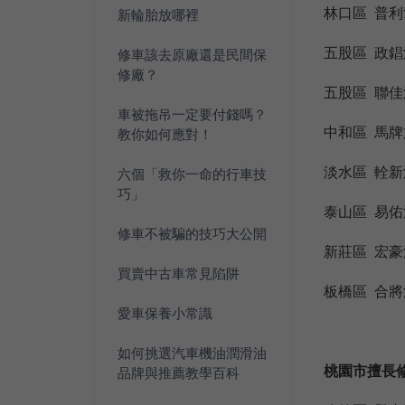
林口區 普
新輪胎放哪裡
五股區 政
修車該去原廠還是民間保
修廠？
五股區 聯
車被拖吊一定要付錢嗎？
中和區 馬
教你如何應對！
淡水區 輇
六個「救你一命的行車技
巧」
泰山區 易
修車不被騙的技巧大公開
新莊區 宏
買賣中古車常見陷阱
板橋區 合
愛車保養小常識
如何挑選汽車機油潤滑油
桃園市擅長修
品牌與推薦教學百科