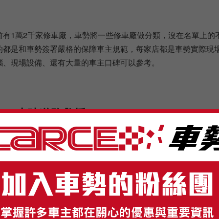
前有1萬2千家修車廠，車勢將一些修車廠做分類，沒在名單上的
的都是和車勢簽署嚴格的保障車主規範，每家店都是車勢實際現
腦、現場設備、還有大量的車主口碑可以參考。
24小時道路救援
援的暗黑處，就是拖吊業者勾結修車廠，造成可能拖車費1千至2
是被拖到修車廠後的維修費。車勢除了拖吊價格敢公開透明外，
修車廠都有和車勢簽約，全程監督車主的拖吊與維修費用。目前遠
道路救援專線
02-81958782