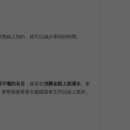
車勢線上預約，就可以減少等待的時間。
看不懂的名目
，甚至在
消費金額上面灌水
。車
，車勢就會幫車主建檔讓車主可以線上查詢，