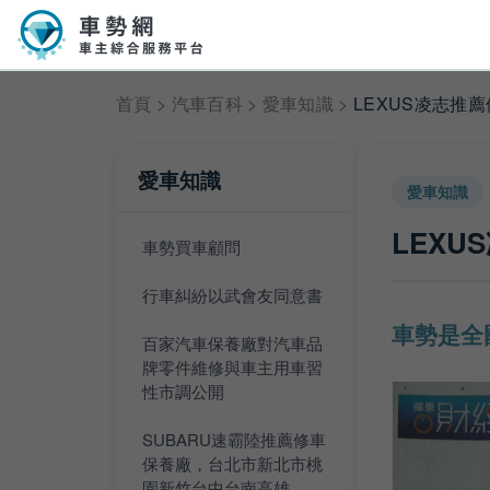
首頁
>
汽車百科
>
愛車知識
>
LEXUS凌志推
愛車知識
愛車知識
LEX
車勢買車顧問
行車糾紛以武會友同意書
車勢是全
百家汽車保養廠對汽車品
牌零件維修與車主用車習
性市調公開
SUBARU速霸陸推薦修車
保養廠，台北市新北市桃
園新竹台中台南高雄