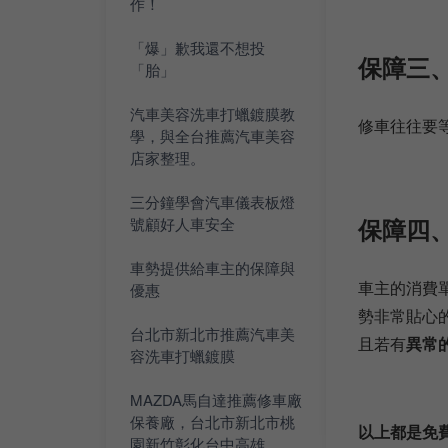
作！
「爆」歉我還不想投
保障三
「胎」
汽車美容洗車打蠟鍍膜教
修車往往要
學，與全台推薦汽車美容
店家整理。
三分鐘學會汽車儀表板燈
保障四
號顧好人車安全
車勢提供給車主的保障與
車主的消費
優惠
勢非常貼心
台北市新北市推薦汽車美
且若有
異常
容洗車打蠟鍍膜
MAZDA馬自達推薦修車廠
保養廠，台北市新北市桃
以上都是免
園新竹彰化台中高雄