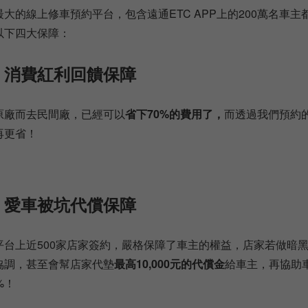
大的線上修車預約平台，包含遠通ETC APP上的200萬名車
以下四大保障：
、消費紅利回饋保障
原廠而去民間廠，已經可以
省下70%的費用了，
而透過我們預約
再更省！
、愛車被坑代償保障
平台上近500家店家簽約，嚴格保障了車主的權益，店家若做暗
協調，甚至會幫店家代墊
最高10,000元的代償金
給車主，再協助
%！