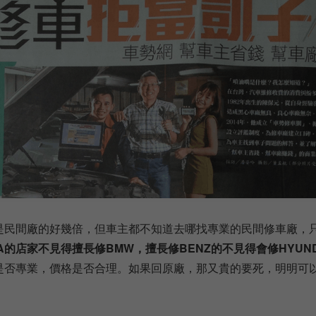
是民間廠的好幾倍，但車主都不知道去哪找專業的民間修車廠，
TA的店家不見得擅長修BMW，擅長修BENZ的不見得會修HYU
是否專業，價格是否合理。如果回原廠，那又貴的要死，明明可