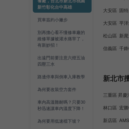
養廠，台北市新北市桃園
新竹彰化台中高雄
大安區 固特
買車簽約小撇步
大安區 平
別再擔心看不懂修車廠的
松山區 新
維修單據被灌水痛宰了，
有新妙招！
信義區 千
出遠門前要注意六燈五油
四壓三水
新北市擅
路邊停車與倒車入庫教學
為何要改裝空力套件
三重區 昇慶
車內高溫難耐嗎？只要30
林口區 宏
秒迅速讓車內溫度下降！
新店區 A
為何要用低速檔下坡？