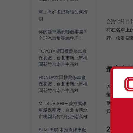
車上有好多燈喔該如何辨
別
台灣估計目
有在名單上
你的愛車屬於哪個集團？
牌、檢測電
全球汽車集團總整理！
TOYOTA豐田推薦修車廠
保養廠，台北市新北市桃
園新竹台南台中高雄
最安心的
HONDA本田推薦修車廠
保養廠，台北市新北市桃
以往道路救
園新竹台南台中高雄
拖吊費，而
拖吊業者和
MITSUBISHI三菱推薦修
車廠保養廠，台北市新北
負責喔！
市桃園新竹彰化台南高雄
24小時
SUZUKI鈴木推薦修車廠