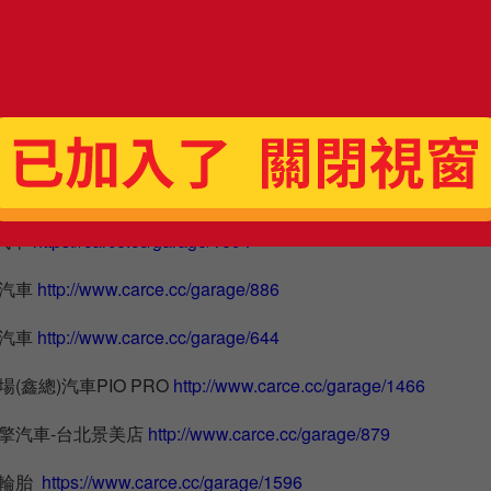
LEXUS的修車保養廠。
勝輪胎
https://www.carce.cc/garage/1655
擎汽車-台北台大店
http://www.carce.cc/garage/880
汽車
https://carce.cc/garage/1694
珍汽車
http://www.carce.cc/garage/886
銓汽車
http://www.carce.cc/garage/644
(鑫總)汽車PIO PRO
http://www.carce.cc/garage/1466
擎汽車-台北景美店
http://www.carce.cc/garage/879
賀輪胎
https://www.carce.cc/garage/1596