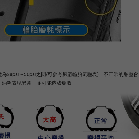
為28psi～36psi之間(可參考原廠輪胎氣壓表)，不正常的
、油耗表現異常，並可能造成爆胎。