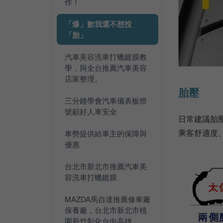
作！
「爆」歉我還不想投
「胎」
汽車美容洗車打蠟鍍膜教
學，與全台推薦汽車美容
店家整理。
胎壓
三分鐘學會汽車儀表板燈
號顧好人車安全
日常建議胎壓
乘客舒適度
車勢提供給車主的保障與
優惠
台北市新北市推薦汽車美
容洗車打蠟鍍膜
MAZDA馬自達推薦修車廠
保養廠，台北市新北市桃
園新竹彰化台中高雄