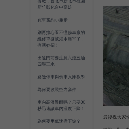
養廠，台北市新北市桃園
新竹彰化台中高雄
買車簽約小撇步
別再擔心看不懂修車廠的
維修單據被灌水痛宰了，
有新妙招！
出遠門前要注意六燈五油
四壓三水
路邊停車與倒車入庫教學
為何要改裝空力套件
車內高溫難耐嗎？只要30
秒迅速讓車內溫度下降！
最後祝大家
為何要用低速檔下坡？