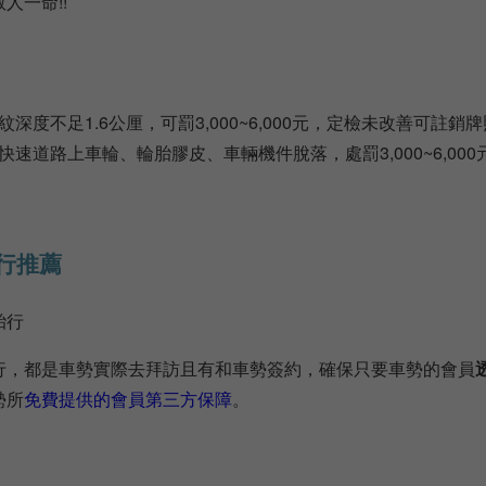
人一命!!
紋深度不足1.6公厘，可罰3,000~6,000元，定檢未改善可註銷
快速道路上車輪、輪胎膠皮、車輛機件脫落，處罰3,000~6,000
行推薦
胎行
行，都是車勢實際去拜訪且有和車勢簽約，確保只要車勢的會員
勢所
免費提供的會員第三方保障
。