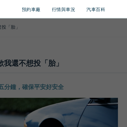
預約車廠
行情與車況
汽車百科
想投「胎」
歉我還不想投「胎」
五分鐘，確保平安好安全