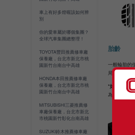
車上有好多燈喔該如何辨
別
你的愛車屬於哪個集團？
全球汽車集團總整理！
胎齡
TOYOTA豐田推薦修車廠
保養廠，台北市新北市桃
一般輪胎的
園新竹台南台中高雄
局規定超過
HONDA本田推薦修車廠
保養廠，台北市新北市桃
*如下圖所示
園新竹台南台中高雄
為『年份』
MITSUBISHI三菱推薦修
車廠保養廠，台北市新北
市桃園新竹彰化台南高雄
SUZUKI鈴木推薦修車廠