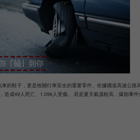
汽車的鞋子，更是攸關行車安全的重要零件。依據國道高速公路局9
2件，造成49人死亡、1,096人受傷。 若是夏天氣溫較高，爆胎事