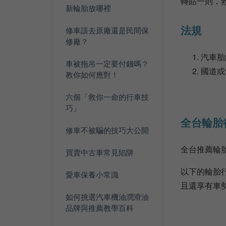
轉貼一則，救
新輪胎放哪裡
法規
修車該去原廠還是民間保
修廠？
汽車胎
車被拖吊一定要付錢嗎？
國道或
教你如何應對！
六個「救你一命的行車技
巧」
全台輪胎
修車不被騙的技巧大公開
全台推薦輪
買賣中古車常見陷阱
以下的輪胎
愛車保養小常識
且還享有車
如何挑選汽車機油潤滑油
品牌與推薦教學百科