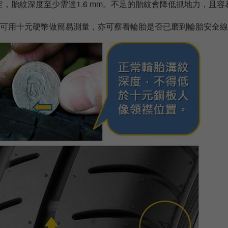
定，胎紋深度至少需達1.6 mm。不足的胎紋會降低抓地力，且
:可用十元硬幣做簡易測量，亦可察看輪胎是否已磨到輪胎安全