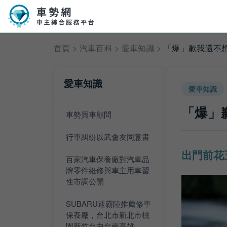
首頁
>
汽車百科
>
愛車知識
>
「爆」歉我還不
愛車知識
愛車知識
「爆」
車勢買車顧問
行車糾紛以武會友同意書
出門前花
百家汽車保養廠對汽車品
牌零件維修與車主用車習
性市調公開
SUBARU速霸陸推薦修車
保養廠，台北市新北市桃
園新竹台中台南高雄