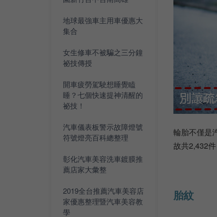
地球最強車主用車優惠大
集合
女生修車不被騙之三分鐘
祕技傳授
開車疲勞駕駛想睡覺瞌
睡？七個快速提神清醒的
祕技！
汽車儀表板警示故障燈號
輪胎不僅是
符號燈亮百科總整理
故共2,43
彰化汽車美容洗車鍍膜推
薦店家大彙整
2019全台推薦汽車美容店
胎紋
家優惠整理暨汽車美容教
學