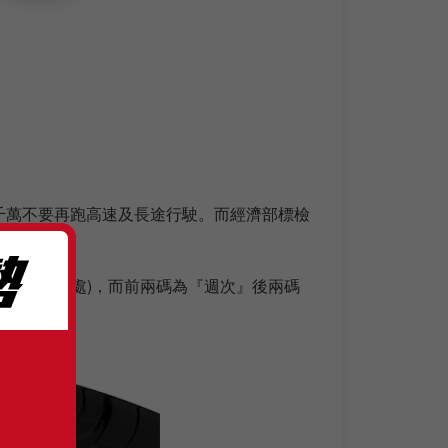
千萬不要再跑高速及長途行駛。而經濟部標檢
如下圖紅線處)，而前兩碼為『週次』後兩碼