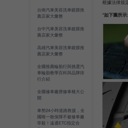
根據法律規
台南汽車美容洗車鍍膜推
*如下圖所示
薦店家大彙整
台中汽車美容洗車鍍膜推
薦店家大彙整
高雄汽車美容洗車鍍膜推
薦店家大彙整
全國推薦輪胎行與挑選汽
車輪胎教學百科與品牌排
行介紹
全國修車廠擅修車種大公
開
車勢24小時道路救援，全
國唯一敢保障不被修車廠
宰殺！遠通ETC指定合