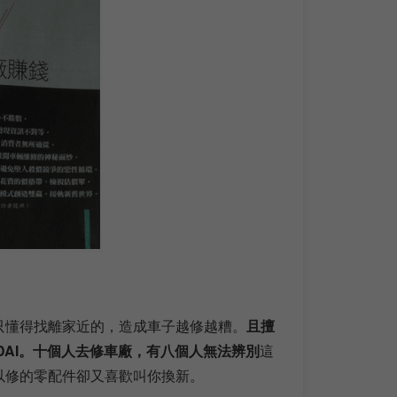
只懂得找離家近的，造成車子越修越糟。
且擅
NDAI。十個人去修車廠，有八個人無法辨別
這
以修的零配件卻又喜歡叫你換新。