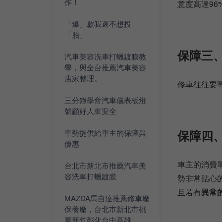
作！
意度高達96
「爆」歉我還不想投
「胎」
保障三
汽車美容洗車打蠟鍍膜教
學，與全台推薦汽車美容
店家整理。
修車往往要
三分鐘學會汽車儀表板燈
號顧好人車安全
保障四
車勢提供給車主的保障與
優惠
車主的消費
台北市新北市推薦汽車美
容洗車打蠟鍍膜
勢非常貼心
且若有
異常
MAZDA馬自達推薦修車廠
保養廠，台北市新北市桃
園新竹彰化台中高雄