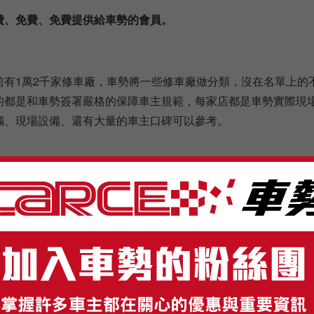
費、免費、免費提供給車勢的會員。
前有1萬2千家修車廠，車勢將一些修車廠做分類，沒在名單上的
的都是和車勢簽署嚴格的保障車主規範，每家店都是車勢實際現
腦、現場設備、還有大量的車主口碑可以參考。
24小時道路救援
援的暗黑處，就是拖吊業者勾結修車廠，造成可能拖車費1千至2
是被拖到修車廠後的維修費。車勢除了拖吊價格敢公開透明外，
修車廠都有和車勢簽約，全程監督車主的拖吊與維修費用。目前遠