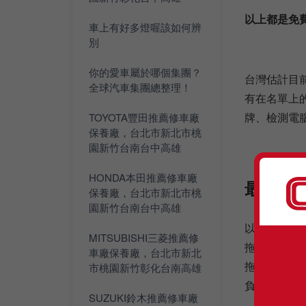
以上都是免
車上有好多燈喔該如何辨
別
你的愛車屬於哪個集團？
台灣估計目
全球汽車集團總整理！
有在名單上
牌、檢測電
TOYOTA豐田推薦修車廠
保養廠，台北市新北市桃
園新竹台南台中高雄
HONDA本田推薦修車廠
最安心的
保養廠，台北市新北市桃
園新竹台南台中高雄
以往道路救
MITSUBISHI三菱推薦修
拖吊費，而
車廠保養廠，台北市新北
拖吊業者和
市桃園新竹彰化台南高雄
負責喔！
SUZUKI鈴木推薦修車廠