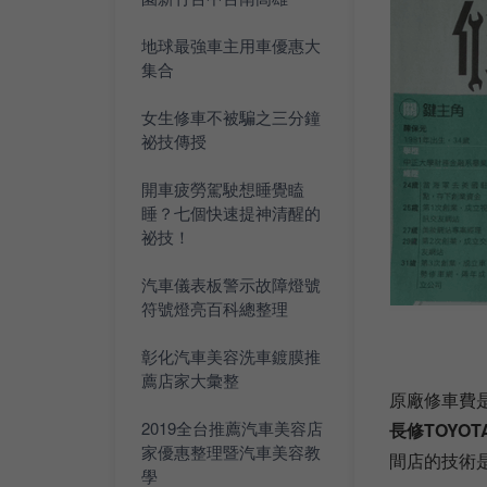
地球最強車主用車優惠大
集合
女生修車不被騙之三分鐘
祕技傳授
開車疲勞駕駛想睡覺瞌
睡？七個快速提神清醒的
祕技！
汽車儀表板警示故障燈號
符號燈亮百科總整理
彰化汽車美容洗車鍍膜推
薦店家大彙整
原廠修車費
2019全台推薦汽車美容店
長修TOYO
家優惠整理暨汽車美容教
間店的技術
學