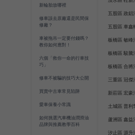
新輪胎放哪裡
五股區 政
修車該去原廠還是民間保
修廠？
五股區 車鑫
車被拖吊一定要付錢嗎？
板橋區 敏峰
教你如何應對！
板橋區 駿
六個「救你一命的行車技
巧」
板橋區 合
修車不被騙的技巧大公開
三重區 冠
買賣中古車常見陷阱
新莊區 宏豪
愛車保養小常識
土城區 普利
如何挑選汽車機油潤滑油
蘆洲區 鑫
品牌與推薦教學百科
汐止區 源