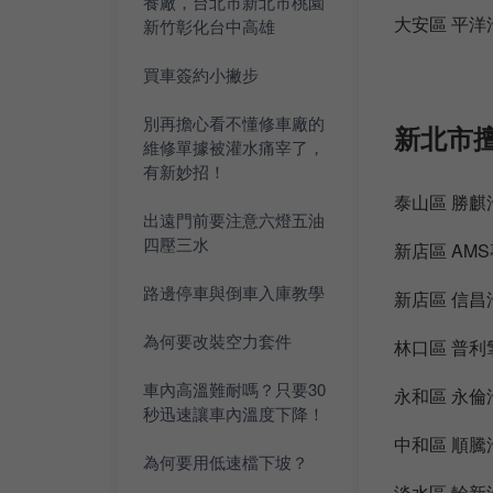
養廠，台北市新北市桃園
大安區 平洋
新竹彰化台中高雄
買車簽約小撇步
別再擔心看不懂修車廠的
新北市擅
維修單據被灌水痛宰了，
有新妙招！
泰山區 勝麒
出遠門前要注意六燈五油
四壓三水
新店區 AM
路邊停車與倒車入庫教學
新店區 信
為何要改裝空力套件
林口區 普利
車內高溫難耐嗎？只要30
永和區 永倫
秒迅速讓車內溫度下降！
中和區 順騰
為何要用低速檔下坡？
淡水區 輇新