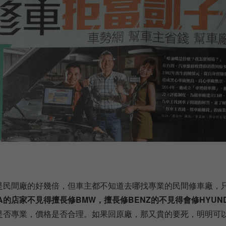
是民間廠的好幾倍，但車主都不知道去哪找專業的民間修車廠，
TA的店家不見得擅長修BMW，擅長修BENZ的不見得會修HYU
是否專業，價格是否合理。如果回原廠，那又貴的要死，明明可