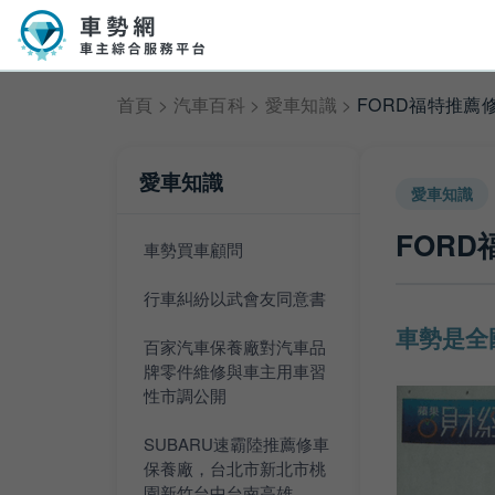
首頁
>
汽車百科
>
愛車知識
>
FORD福特推
愛車知識
愛車知識
FOR
車勢買車顧問
行車糾紛以武會友同意書
車勢是全
百家汽車保養廠對汽車品
牌零件維修與車主用車習
性市調公開
SUBARU速霸陸推薦修車
保養廠，台北市新北市桃
園新竹台中台南高雄