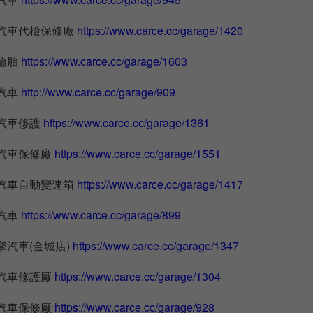
錩汽車代檢保修廠
https://www.carce.cc/garage/1420
輪胎
https://www.carce.cc/garage/1603
汽車
http://www.carce.cc/garage/909
騰汽車修護
https://www.carce.cc/garage/1361
將汽車保修廠
https://www.carce.cc/garage/1551
傑汽車自動變速箱
https://www.carce.cc/garage/1417
汽車
https://www.carce.cc/garage/899
擎汽車(金城店)
https://www.carce.cc/garage/1347
益汽車修護廠
https://www.carce.cc/garage/1304
升汽車保修廠
https://www.carce.cc/garage/928