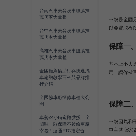
台南汽車美容洗車鍍膜推
薦店家大彙整
車勢是全國最
以免費取得
台中汽車美容洗車鍍膜推
薦店家大彙整
保障一
高雄汽車美容洗車鍍膜推
薦店家大彙整
基本上不去
全國推薦輪胎行與挑選汽
用，讓你省
車輪胎教學百科與品牌排
行介紹
全國修車廠擅修車種大公
保障二
開
車勢24小時道路救援，全
車勢因為和
國唯一敢保障不被修車廠
車主替店家
宰殺！遠通ETC指定合