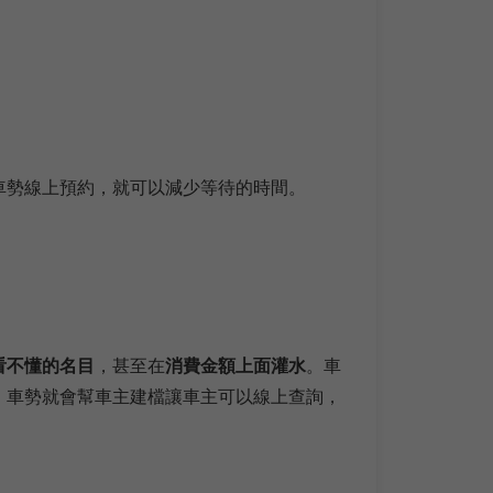
車勢線上預約，就可以減少等待的時間。
看不懂的名目
，甚至在
消費金額上面灌水
。車
，車勢就會幫車主建檔讓車主可以線上查詢，