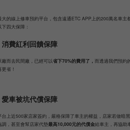
大的線上修車預約平台，包含遠通ETC APP上的200萬名車
以下四大保障：
、消費紅利回饋保障
原廠而去民間廠，已經可以
省下70%的費用了，
而透過我們預約
再更省！
、愛車被坑代償保障
平台上近500家店家簽約，嚴格保障了車主的權益，店家若做暗
協調，甚至會幫店家代墊
最高10,000元的代償金
給車主，再協助