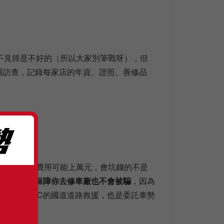
不見得是不好的（所以大家別筆戰呀），但
場訪查，記錄每家店的年資、證照、善修品
千，但維修費用可能上萬元，會坑錢的不是
全國唯一敢保障你去修車廠也不會被騙
，因為
通電收ETC的國道道路救援，也是委託車勢