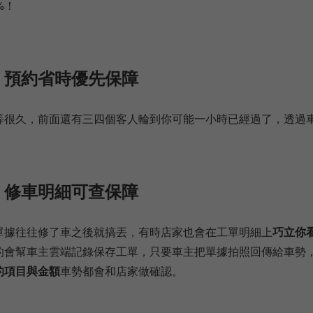
%！
、預約省時優先保障
等很久，前面還有三四個客人輪到你可能一小時已經過了，透過
、修車明細可查保障
單據往往修了車之後就搞丟，有時店家也會在工單明細上
巧立你
的會幫車主雲端記錄保存工單，只要車主把單據拍照回傳給車勢
的項目與金額
車勢都會和店家做確認。