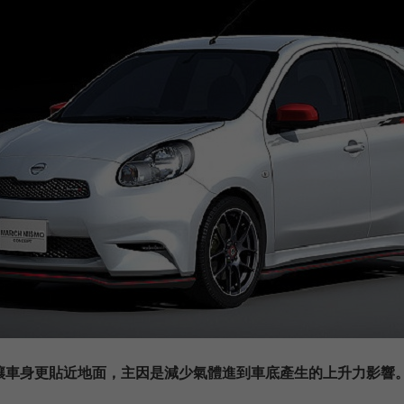
讓車身更貼近地面，主因是減少氣體進到車底產生的上升力影響