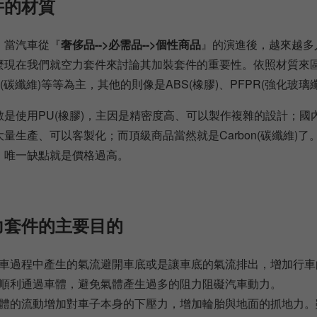
件的材質
，當汽車從『
奢侈品-->必需品-->個性商品
』的演進後，越來越多
現在我們就空力套件來討論其加裝套件的重要性。依照材質來區分
on(碳纖維)等等為主，其他的則像是ABS(橡膠)、PFPR(強化玻璃
是使用PU(橡膠)，主因是精密度高、可以製作複雜的設計；國內
量生產、可以客製化；而頂級商品當然就是Carbon(碳纖維)
，唯一缺點就是價格過高。
力套件的主要目的
車過程中產生的氣流避開車底或是讓車底的氣流排出，增加行車
順利通過車體，避免氣體產生過多的阻力阻礙汽車動力。
體的流動增加對車子本身的下壓力，增加輪胎與地面的抓地力。