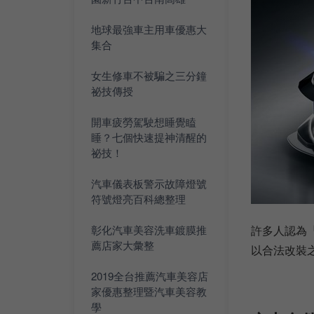
地球最強車主用車優惠大
集合
女生修車不被騙之三分鐘
祕技傳授
開車疲勞駕駛想睡覺瞌
睡？七個快速提神清醒的
祕技！
汽車儀表板警示故障燈號
符號燈亮百科總整理
彰化汽車美容洗車鍍膜推
許多人認為
薦店家大彙整
以合法改裝
2019全台推薦汽車美容店
家優惠整理暨汽車美容教
學