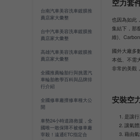
空力套
台南汽車美容洗車鍍膜推
薦店家大彙整
也因為如此
集結下，那麼
台中汽車美容洗車鍍膜推
維)、Carb
薦店家大彙整
國外大廠多數
高雄汽車美容洗車鍍膜推
薦店家大彙整
本低、不需大
非常的美觀
全國推薦輪胎行與挑選汽
車輪胎教學百科與品牌排
行介紹
安裝空
全國修車廠擅修車種大公
開
是讓行
車勢24小時道路救援，全
讓氣體
國唯一敢保障不被修車廠
藉由氣
宰殺！遠通ETC指定合