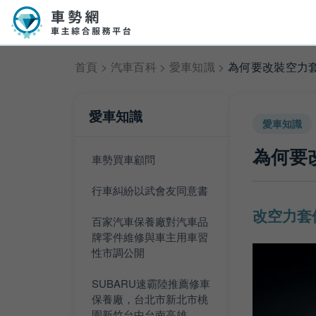
首頁
>
汽車百科
>
愛車知識
>
為何要改裝空力
愛車知識
愛車知識
為何要
車勢買車顧問
行車糾紛以武會友同意書
改空力套
百家汽車保養廠對汽車品
牌零件維修與車主用車習
性市調公開
SUBARU速霸陸推薦修車
保養廠，台北市新北市桃
園新竹台中台南高雄