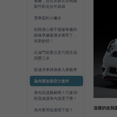
養廠，台北市新北市桃園
新竹彰化台中高雄
買車簽約小撇步
別再擔心看不懂修車廠的
維修單據被灌水痛宰了，
有新妙招！
出遠門前要注意六燈五油
四壓三水
路邊停車與倒車入庫教學
為何要改裝空力套件
車內高溫難耐嗎？只要30
秒迅速讓車內溫度下降！
這樣的改裝
為何要用低速檔下坡？