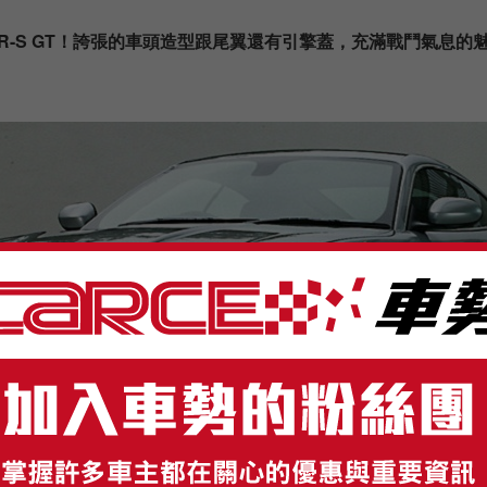
R-S GT！誇張的車頭造型跟尾翼還有引擎蓋，充滿戰鬥氣息的