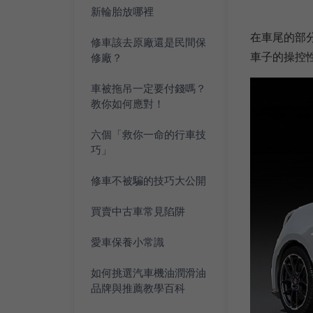
新輪胎放哪裡
在車尾的部
修車該去原廠還是民間保
車子的操控
修廠？
車被拖吊一定要付錢嗎？
教你如何應對！
六個「救你一命的行車技
巧」
修車不被騙的技巧大公開
買賣中古車常見陷阱
愛車保養小常識
如何挑選汽車機油潤滑油
品牌與推薦教學百科