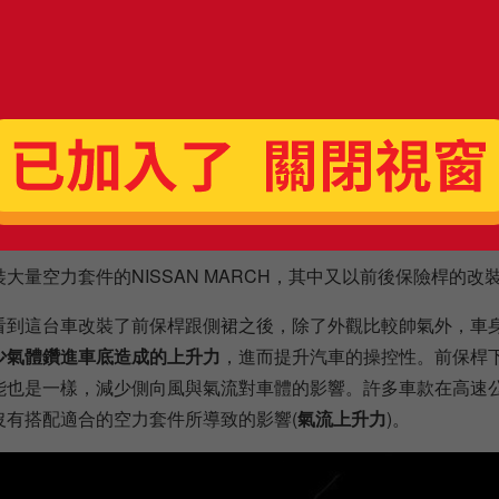
K，完全的典雅脫俗，有著很流線的造型外觀。
改裝上，大致上分為前保險桿、後保險桿、導流板、側裙、擾流板
分別主要的用途又是甚麼呢？
險桿與側裙
大量空力套件的NISSAN MARCH，其中又以前後保險桿的改
看到這台車改裝了前保桿跟側裙之後，除了外觀比較帥氣外，車
少氣體鑽進車底造成的上升力
，進而提升汽車的操控性。前保桿
能也是一樣，減少側向風與氣流對車體的影響。許多車款在高速
沒有搭配適合的空力套件所導致的影響(
氣流上升力
)。