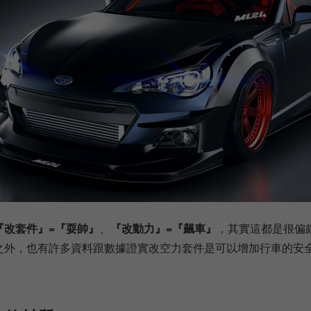
『改套件』=『耍帥』
、
『改動力』=『飆車』
，其實這都是很偏
之外，也有許多資料跟數據證實改空力套件是可以增加行車的安