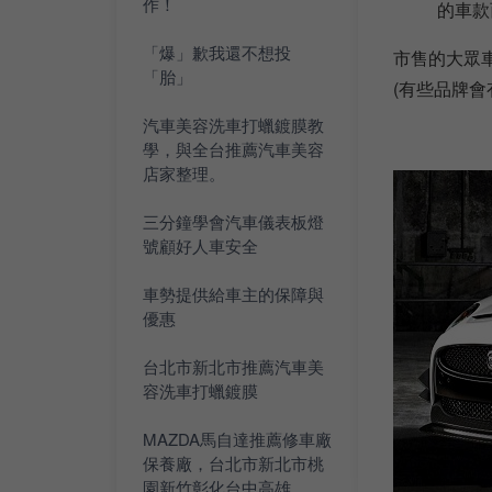
作！
的車款
「爆」歉我還不想投
市售的大眾
「胎」
(有些品牌會
汽車美容洗車打蠟鍍膜教
學，與全台推薦汽車美容
店家整理。
三分鐘學會汽車儀表板燈
號顧好人車安全
車勢提供給車主的保障與
優惠
台北市新北市推薦汽車美
容洗車打蠟鍍膜
MAZDA馬自達推薦修車廠
保養廠，台北市新北市桃
園新竹彰化台中高雄