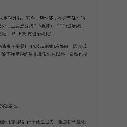
人重視外觀、安全、與性能，在這些條件的
，主要是分成PU(橡膠)、FRP(玻璃纖
纖維)、PUF(軟質玻璃纖維)。
廠商主要是FRP(玻璃纖維)為導向，因其成
了。除了強度跟輕量化非常出色以外，造型也是
的穩定性。
雖然如此會對行車產生阻力，但是對輕量化